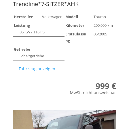
Trendline*7-SITZER*AHK
Hersteller
Volkswagen
Modell
Touran
Leistung
Kilometer
200.000 km
85 KW / 116 PS
Erstzulassu
05/2005
ng
Getriebe
Schaltgetriebe
Fahrzeug anzeigen
999 €
MwSt. nicht ausweisbar