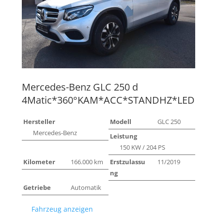
Mercedes-Benz
GLC 250 d
4Matic*360°KAM*ACC*STANDHZ*LED
Hersteller
Modell
GLC 250
Mercedes-Benz
Leistung
150 KW / 204 PS
Kilometer
166.000 km
Erstzulassu
11/2019
ng
Getriebe
Automatik
Fahrzeug anzeigen