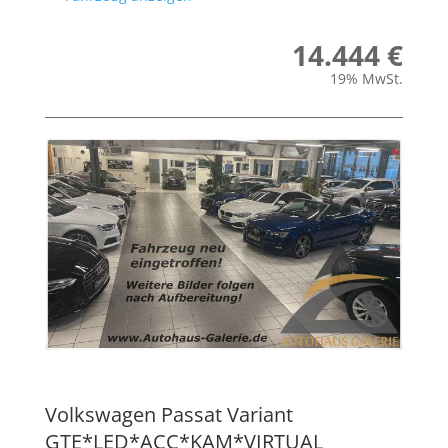
14.444 €
19% MwSt.
Volkswagen
Passat Variant
GTE*LED*ACC*KAM*VIRTUAL