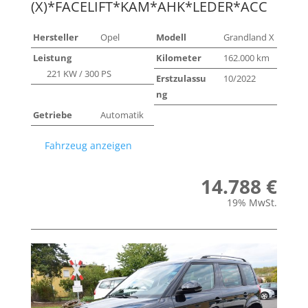
(X)*FACELIFT*KAM*AHK*LEDER*ACC
Hersteller
Opel
Modell
Grandland X
Leistung
Kilometer
162.000 km
221 KW / 300 PS
Erstzulassu
10/2022
ng
Getriebe
Automatik
Fahrzeug anzeigen
14.788 €
19% MwSt.