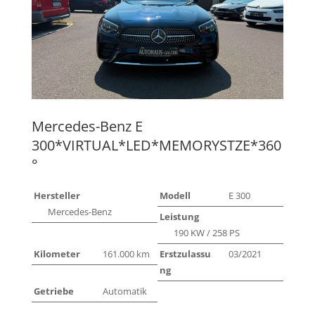
Mercedes-Benz
E
300*VIRTUAL*LED*MEMORYSTZE*360
°
Hersteller
Modell
E 300
Mercedes-Benz
Leistung
190 KW / 258 PS
Kilometer
161.000 km
Erstzulassu
03/2021
ng
Getriebe
Automatik