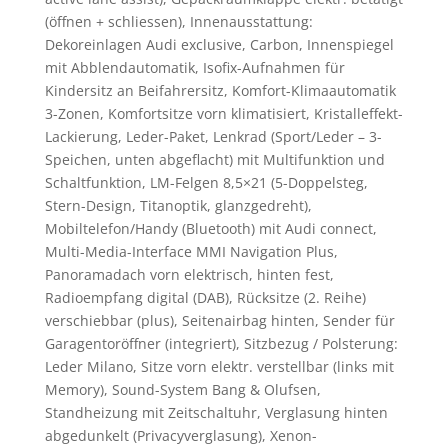
(öffnen + schliessen), Innenausstattung:
Dekoreinlagen Audi exclusive, Carbon, Innenspiegel
mit Abblendautomatik, Isofix-Aufnahmen für
Kindersitz an Beifahrersitz, Komfort-Klimaautomatik
3-Zonen, Komfortsitze vorn klimatisiert, Kristalleffekt-
Lackierung, Leder-Paket, Lenkrad (Sport/Leder – 3-
Speichen, unten abgeflacht) mit Multifunktion und
Schaltfunktion, LM-Felgen 8,5×21 (5-Doppelsteg,
Stern-Design, Titanoptik, glanzgedreht),
Mobiltelefon/Handy (Bluetooth) mit Audi connect,
Multi-Media-Interface MMI Navigation Plus,
Panoramadach vorn elektrisch, hinten fest,
Radioempfang digital (DAB), Rücksitze (2. Reihe)
verschiebbar (plus), Seitenairbag hinten, Sender für
Garagentoröffner (integriert), Sitzbezug / Polsterung:
Leder Milano, Sitze vorn elektr. verstellbar (links mit
Memory), Sound-System Bang & Olufsen,
Standheizung mit Zeitschaltuhr, Verglasung hinten
abgedunkelt (Privacyverglasung), Xenon-