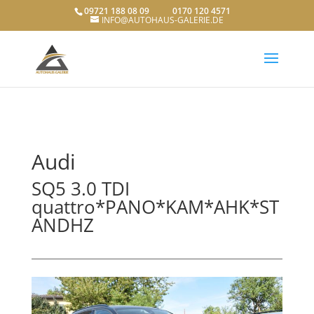
09721 188 08 09 0170 120 4571
INFO@AUTOHAUS-GALERIE.DE
Audi
SQ5 3.0 TDI
quattro*PANO*KAM*AHK*ST
ANDHZ