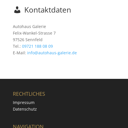
Kontaktdaten
Autohaus Galerie
Felix-Wankel-Strasse 7
97526 Sennfeld
Tel.:
09721 188 08 09
E-Mail:
info@autohaus-galerie.de
RECHTLICHES
Impressum
Datenschutz
NAVIGATION