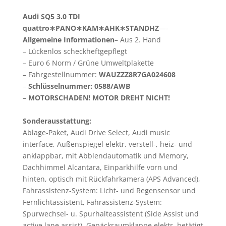
Audi SQ5 3.0 TDI
quattro∗PANO∗KAM∗AHK∗STANDHZ
—-
Allgemeine Informationen
– Aus 2. Hand
– Lückenlos scheckheftgepflegt
– Euro 6 Norm / Grüne Umweltplakette
– Fahrgestellnummer:
WAUZZZ8R7GA024608
–
Schlüsselnummer: 0588/AWB
–
MOTORSCHADEN! MOTOR DREHT NICHT!
Sonderausstattung:
Ablage-Paket, Audi Drive Select, Audi music
interface, Außenspiegel elektr. verstell-, heiz- und
anklappbar, mit Abblendautomatik und Memory,
Dachhimmel Alcantara, Einparkhilfe vorn und
hinten, optisch mit Rückfahrkamera (APS Advanced),
Fahrassistenz-System: Licht- und Regensensor und
Fernlichtassistent, Fahrassistenz-System:
Spurwechsel- u. Spurhalteassistent (Side Assist und
active lane assist), Gepäckraumklappe elektr. betätigt