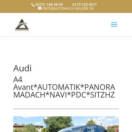
09721 188 08 09 0170 120 4571
INFO@AUTOHAUS-GALERIE.DE
Audi
A4
Avant*AUTOMATIK*PANORA
MADACH*NAVI*PDC*SITZHZ