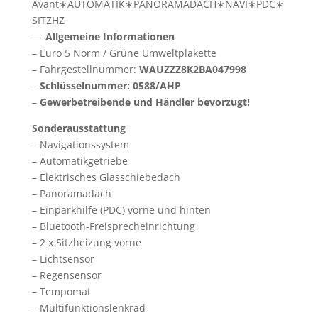
Avant∗AUTOMATIK∗PANORAMADACH∗NAVI∗PDC∗
SITZHZ
—-
Allgemeine Informationen
– Euro 5 Norm / Grüne Umweltplakette
– Fahrgestellnummer:
WAUZZZ8K2BA047998
–
Schlüsselnummer: 0588/AHP
–
Gewerbetreibende und Händler bevorzugt!
Sonderausstattung
– Navigationssystem
– Automatikgetriebe
– Elektrisches Glasschiebedach
– Panoramadach
– Einparkhilfe (PDC) vorne und hinten
– Bluetooth-Freisprecheinrichtung
– 2 x Sitzheizung vorne
– Lichtsensor
– Regensensor
– Tempomat
– Multifunktionslenkrad